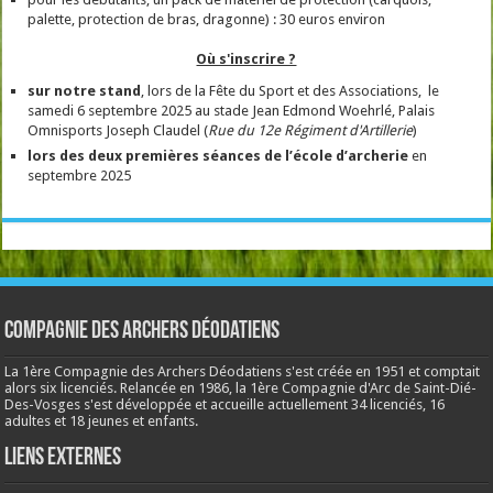
palette, protection de bras, dragonne) : 30 euros environ
Où s'inscrire ?
sur notre stand
, lors de la Fête du Sport et des Associations, le
samedi 6 septembre 2025 au stade Jean Edmond Woehrlé, Palais
Omnisports Joseph Claudel (
Rue du 12e Régiment d'Artillerie
)
lors des deux premières séances de l’école
d’archerie
en
septembre 2025
Compagnie des Archers Déodatiens
La 1ère Compagnie des Archers Déodatiens s'est créée en 1951 et comptait
alors six licenciés. Relancée en 1986, la 1ère Compagnie d'Arc de Saint-Dié-
Des-Vosges s'est développée et accueille actuellement 34 licenciés, 16
adultes et 18 jeunes et enfants.
Liens externes