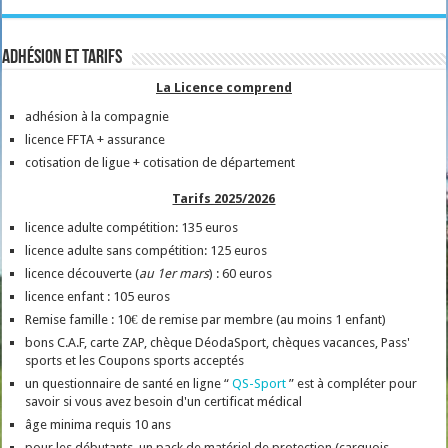
Adhésion et tarifs
La Licence comprend
adhésion à la compagnie
licence FFTA + assurance
cotisation de ligue + cotisation de département
Tarifs 2025/2026
licence adulte compétition: 135 euros
licence adulte sans compétition: 125 euros
licence découverte (
au 1er mars
) : 60 euros
licence enfant : 105 euros
Remise famille : 10€ de remise par membre (au moins 1 enfant)
bons C.A.F, carte ZAP, chèque DéodaSport, chèques vacances, Pass'
sports et les Coupons sports acceptés
un questionnaire de santé en ligne “
QS-Sport
” est à compléter pour
savoir si vous avez besoin d'un certificat médical
âge minima requis 10 ans
pour les débutants, un pack de matériel de protection (carquois,