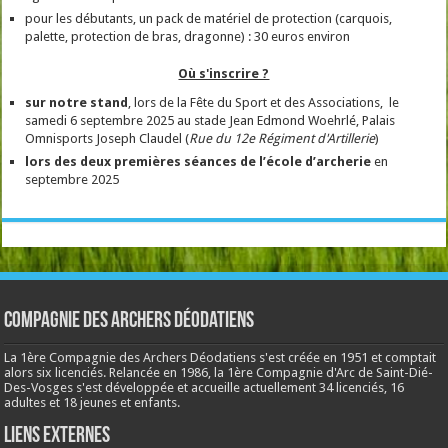
pour les débutants, un pack de matériel de protection (carquois,
palette, protection de bras, dragonne) : 30 euros environ
Où s'inscrire ?
sur notre stand
, lors de la Fête du Sport et des Associations, le
samedi 6 septembre 2025 au stade Jean Edmond Woehrlé, Palais
Omnisports Joseph Claudel (
Rue du 12e Régiment d'Artillerie
)
lors des deux premières séances de l’école
d’archerie
en
septembre 2025
Compagnie des Archers Déodatiens
La 1ère Compagnie des Archers Déodatiens s'est créée en 1951 et comptait
alors six licenciés. Relancée en 1986, la 1ère Compagnie d'Arc de Saint-Dié-
Des-Vosges s'est développée et accueille actuellement 34 licenciés, 16
adultes et 18 jeunes et enfants.
Liens externes