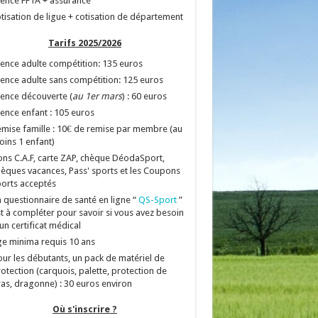
cence FFTA + assurance
tisation de ligue + cotisation de département
Tarifs 2025/2026
cence adulte compétition: 135 euros
cence adulte sans compétition: 125 euros
cence découverte (
au 1er mars
) : 60 euros
cence enfant : 105 euros
mise famille : 10€ de remise par membre (au
ins 1 enfant)
ns C.A.F, carte ZAP, chèque DéodaSport,
èques vacances, Pass' sports et les Coupons
orts acceptés
 questionnaire de santé en ligne “
QS-Sport
”
t à compléter pour savoir si vous avez besoin
un certificat médical
e minima requis 10 ans
ur les débutants, un pack de matériel de
otection (carquois, palette, protection de
as, dragonne) : 30 euros environ
Où s'inscrire ?