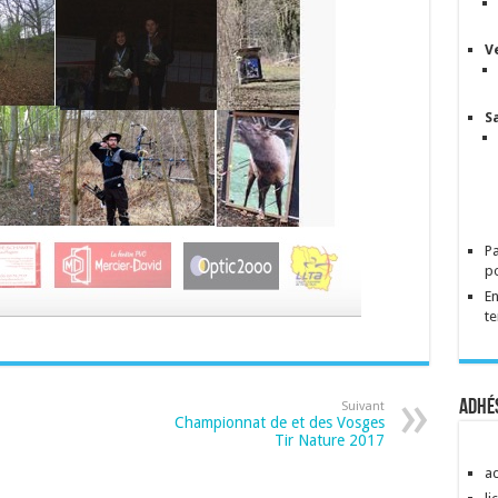
V
S
Pa
po
En
te
Adhés
Suivant
Championnat de et des Vosges
Tir Nature 2017
a