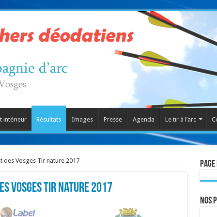
 intérieur
Résultats
Images
Presse
Agenda
Le tir à l’arc
C
t des Vosges Tir nature 2017
Page 
es Vosges Tir nature 2017
Nos 