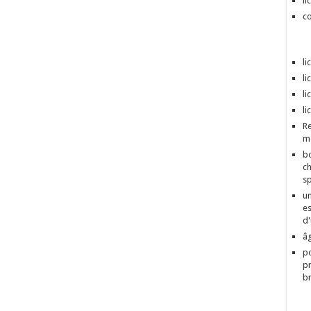
li
co
li
li
li
li
Re
mo
bo
ch
sp
un
es
d'
âg
po
pr
br