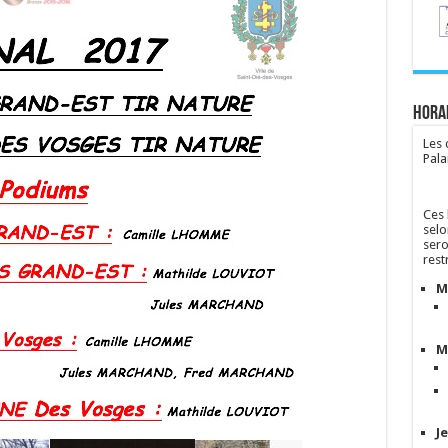
Horai
Les 
Pala
Ces 
selo
sero
rest
M
M
J