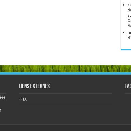
s
de
au
Om
Ré
l
d
Liens externes
Fa
éée
FFTA
4