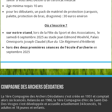
savoir si vous avez besoin d'un certificat médical
âge minima requis 10 ans
pour les débutants, un pack de matériel de protection (carquois,
palette, protection de bras, dragonne) : 30 euros environ
Où s'inscrire ?
sur notre stand
, lors de la Fête du Sport et des Associations, le
samedi 6 septembre 2025 au stade Jean Edmond Woehrlé, Palais
Omnisports Joseph Claudel (
Rue du 12e Régiment d'Artillerie
)
lors des deux premières séances de l’école
d’archerie
en
septembre 2025
Compagnie des Archers Déodatiens
La 1ère Compagnie des Archers Déodatiens s'est créée en 1951 et comptait
alors six licenciés. Relancée en 1986, la 1ère Compagnie d'Arc de Saint-Dié-
Des-Vosges s'est développée et accueille actuellement 34 licenciés, 16
adultes et 18 jeunes et enfants.